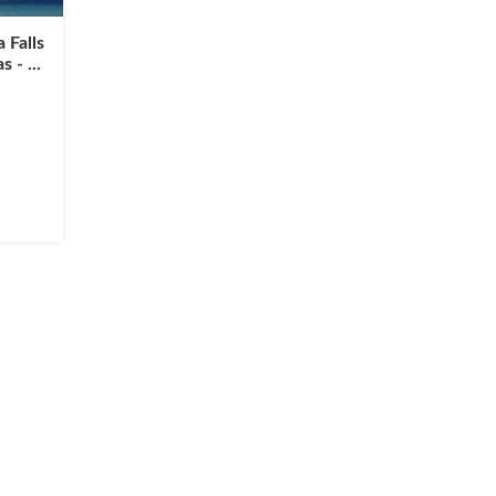
 Falls
 - ...