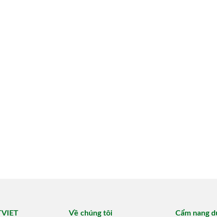
TVIET
Về chúng tôi
Cẩm nang du