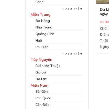
Sapa
XEM THÊM
Du L
ngày 
Miền Trung
Đà Nẵng
43.99
Nha Trang
Khởi 
Quảng Bình
Điểm
Thời 
Huế
Ngày
Phú Yên
XEM THÊM
Tây Nguyên
Buôn Mê Thuột
Gia Lai
Đà Lạt
Miền Nam
Sài Gòn
Phú Quốc
Côn Đảo