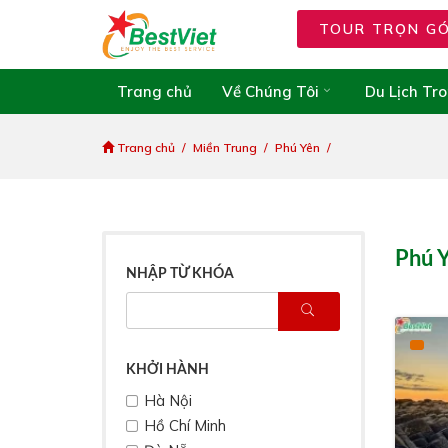
TOUR TRỌN G
Trang chủ
Về Chúng Tôi
Du Lịch Tr
Trang chủ
Miền Trung
Phú Yên
Phú 
NHẬP TỪ KHÓA
KHỞI HÀNH
Hà Nội
Hồ Chí Minh