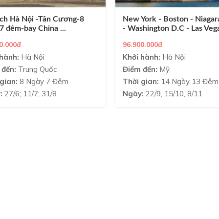
ịch Hà Nội -Tân Cương-8
New York - Boston - Niagara
7 đêm-bay China ...
- Washington D.C - Las Vegas
0.000đ
96.900.000đ
hành:
Hà Nội
Khởi hành:
Hà Nội
 đến:
Trung Quốc
Điểm đến:
Mỹ
gian:
8 Ngày 7 Đêm
Thời gian:
14 Ngày 13 Đêm
:
27/6; 11/7; 31/8
Ngày:
22/9, 15/10, 8/11